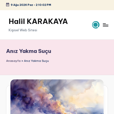
9 Ağu 2026 Paz
-
2:10:02 PM
Skip
to
Halil KARAKAYA
content
Kişisel Web Sitesi
Anız Yakma Suçu
Anasayfa
»
Anız Yakma Suçu