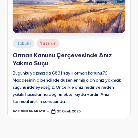
Posted
Hukuki
Yazılar
in
Orman Kanunu Çerçevesinde Anız
Yakma Suçu
Bugünkü yazımızda 6831 sayılı orman kanunu 76.
Maddesinin d bendinde düzenlenmiş olan anız yakmak
suçunu irdeleyeceğiz. Öncelikle anız nedir ve neden
yakılır hususlarına değinmekte fayda vardır. Anız,
tarımsal üretim sonucunda…
Av. Halil KARAKAYA
25 Ocak 2025
Posted
by