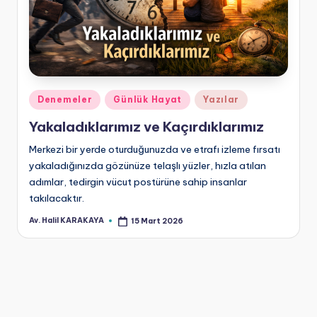
Posted
Denemeler
Günlük Hayat
Yazılar
in
Yakaladıklarımız ve Kaçırdıklarımız
Merkezi bir yerde oturduğunuzda ve etrafı izleme fırsatı
yakaladığınızda gözünüze telaşlı yüzler, hızla atılan
adımlar, tedirgin vücut postürüne sahip insanlar
takılacaktır.
Av. Halil KARAKAYA
15 Mart 2026
Posted
by