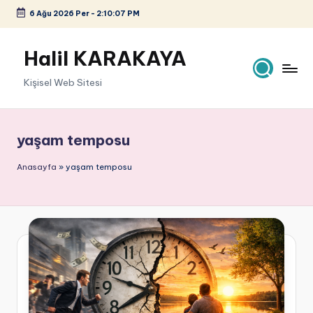
6 Ağu 2026 Per
-
2:10:07 PM
Skip
to
Halil KARAKAYA
content
Kişisel Web Sitesi
yaşam temposu
Anasayfa
»
yaşam temposu